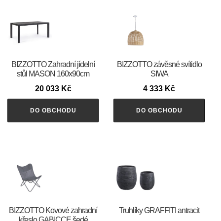
BIZZOTTO Zahradní jídelní
BIZZOTTO závěsné svítidlo
stůl MASON 160x90cm
SIWA
20 033
Kč
4 333
Kč
DO OBCHODU
DO OBCHODU
BIZZOTTO Kovové zahradní
Truhlíky GRAFFITI antracit
křeslo GABICCE šedé