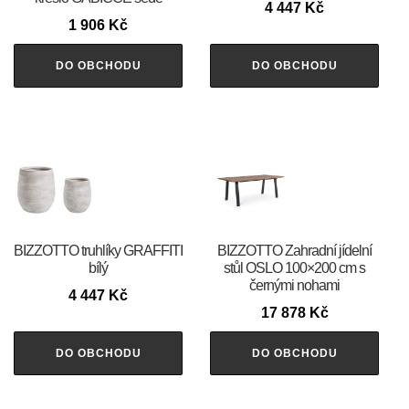
4 447
Kč
1 906
Kč
DO OBCHODU
DO OBCHODU
BIZZOTTO truhlíky GRAFFITI
BIZZOTTO Zahradní jídelní
bílý
stůl OSLO 100×200 cm s
černými nohami
4 447
Kč
17 878
Kč
DO OBCHODU
DO OBCHODU