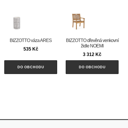
BIZZOTTO váza ARES
BIZZOTTO dřevěná venkovní
židle NOEMI
535
Kč
3 312
Kč
DO OBCHODU
DO OBCHODU