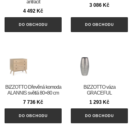
antracit
3 086
Kč
4 492
Kč
DO OBCHODU
DO OBCHODU
BIZZOTTO Dřevěná komoda
BIZZOTTO váza
ALANNIS světlá 80×80 cm
GRACEFUL
7 736
Kč
1 293
Kč
DO OBCHODU
DO OBCHODU