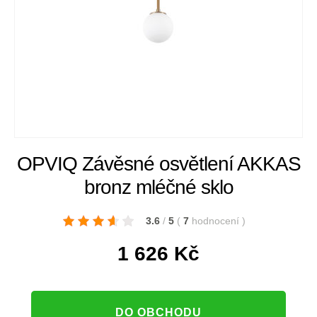
OPVIQ Závěsné osvětlení AKKAS
bronz mléčné sklo
3.6
/
5
(
7
hodnocení
)
1 626
Kč
DO OBCHODU