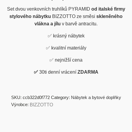
Set dvou venkovních truhlíků PYRAMID
od italské firmy
stylového nábytku
BIZZOTTO ze směsi
skleněného
vlákna a jílu
v
barvě antracitu.
✅ krásný nábytek
✅
kvalitní materiály
✅
nejnižší cena
✅
30ti denní vrácení
ZDARMA
SKU:
ccb322d0f772
Category:
Nábytek a bytové doplňky
Výrobce:
BIZZOTTO