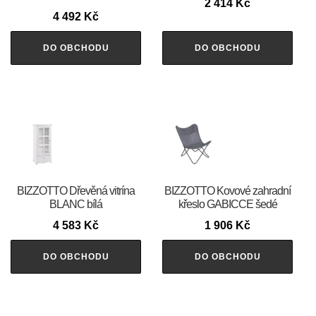
2 414
Kč
4 492
Kč
DO OBCHODU
DO OBCHODU
BIZZOTTO Dřevěná vitrína
BIZZOTTO Kovové zahradní
BLANC bílá
křeslo GABICCE šedé
4 583
Kč
1 906
Kč
DO OBCHODU
DO OBCHODU