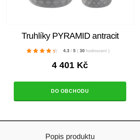
Truhlíky PYRAMID antracit
4.3
/
5
(
30
hodnocení
)
4 401
Kč
DO OBCHODU
Popis produktu