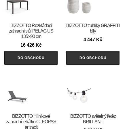
BIZZOTTO Rozkládací
BIZZOTTO truhlíky GRAFFITI
zahradní stůl PELAGIUS
bílý
135×90 cm
4 447
Kč
16 426
Kč
DO OBCHODU
DO OBCHODU
BIZZOTTO Hliníkové
BIZZOTTO světelný řetěz
zahradní lehátko CLEOPAS
BRILLANT
antracit