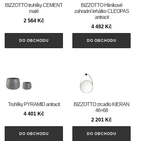
BIZZOTTO truhlíky CEMENT
BIZZOTTO Hliníkové
malé
zahradní lehátko CLEOPAS
antracit
2 564
Kč
4 492
Kč
DO OBCHODU
DO OBCHODU
Truhlíky PYRAMID antracit
BIZZOTTO zrcadlo KIERAN
46×68
4 401
Kč
2 201
Kč
DO OBCHODU
DO OBCHODU