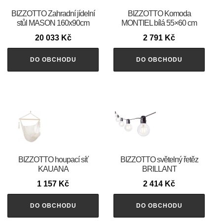
BIZZOTTO Zahradní jídelní
BIZZOTTO Komoda
stůl MASON 160x90cm
MONTIEL bílá 55×60 cm
20 033
Kč
2 791
Kč
DO OBCHODU
DO OBCHODU
BIZZOTTO houpací síť
BIZZOTTO světelný řetěz
KAUANA
BRILLANT
1 157
Kč
2 414
Kč
DO OBCHODU
DO OBCHODU