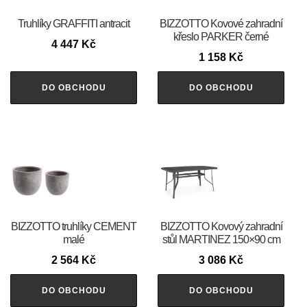
Truhlíky GRAFFITI antracit
BIZZOTTO Kovové zahradní
křeslo PARKER černé
4 447
Kč
1 158
Kč
DO OBCHODU
DO OBCHODU
BIZZOTTO truhlíky CEMENT
BIZZOTTO Kovový zahradní
malé
stůl MARTINEZ 150×90 cm
2 564
Kč
3 086
Kč
DO OBCHODU
DO OBCHODU