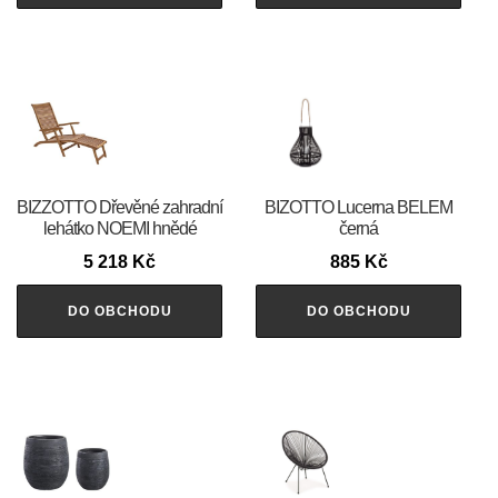
BIZZOTTO Dřevěné zahradní
BIZOTTO Lucerna BELEM
lehátko NOEMI hnědé
černá
5 218
Kč
885
Kč
DO OBCHODU
DO OBCHODU