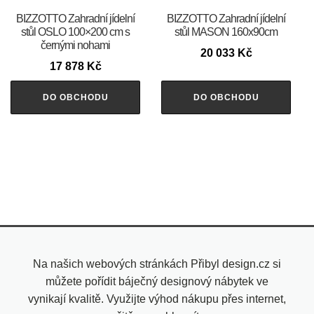
BIZZOTTO Zahradní jídelní
BIZZOTTO Zahradní jídelní
stůl OSLO 100×200 cm s
stůl MASON 160x90cm
černými nohami
20 033
Kč
17 878
Kč
DO OBCHODU
DO OBCHODU
Na našich webových stránkách Přibyl design.cz si
můžete pořídit báječný designový nábytek ve
vynikají kvalitě. Využijte výhod nákupu přes internet,