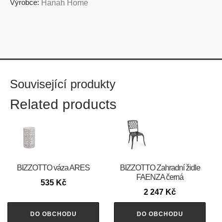
Výrobce:
Hanah Home
Související produkty
Related products
BIZZOTTO váza ARES
BIZZOTTO Zahradní židle
FAENZA černá
535
Kč
2 247
Kč
DO OBCHODU
DO OBCHODU