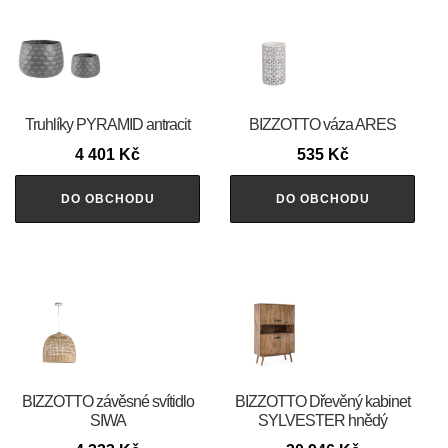
Truhlíky PYRAMID antracit
BIZZOTTO váza ARES
4 401
Kč
535
Kč
DO OBCHODU
DO OBCHODU
BIZZOTTO závěsné svítidlo
BIZZOTTO Dřevěný kabinet
SIWA
SYLVESTER hnědý