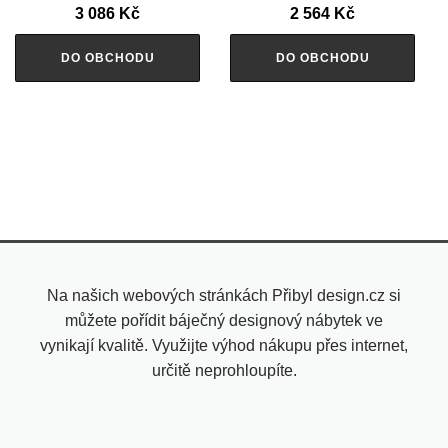
3 086
Kč
2 564
Kč
DO OBCHODU
DO OBCHODU
Na našich webových stránkách Přibyl design.cz si
můžete pořídit báječný designový nábytek ve
vynikají kvalitě. Využijte výhod nákupu přes internet,
určitě neprohloupíte.