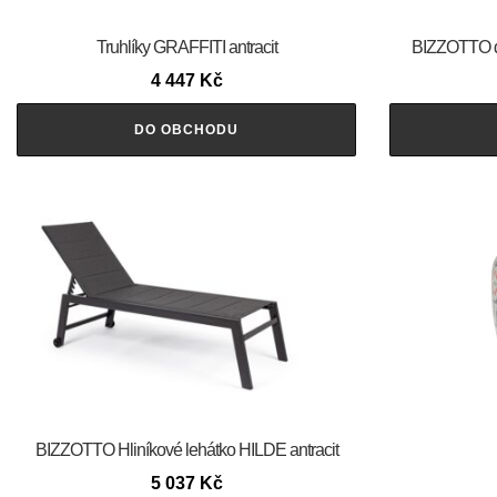
Truhlíky GRAFFITI antracit
BIZZOTTO d
4 447
Kč
DO OBCHODU
BIZZOTTO Hliníkové lehátko HILDE antracit
5 037
Kč