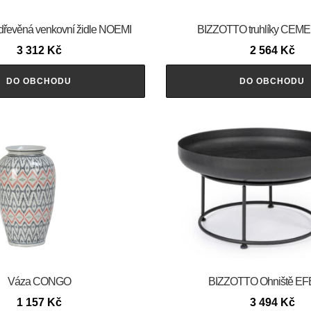
řevěná venkovní židle NOEMI
BIZZOTTO truhlíky CEM
3 312
Kč
2 564
Kč
DO OBCHODU
DO OBCHODU
Váza CONGO
BIZZOTTO Ohniště E
1 157
Kč
3 494
Kč