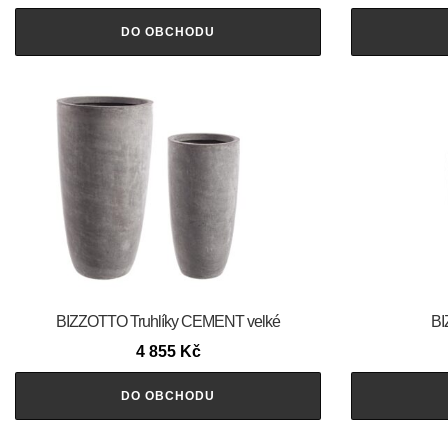
DO OBCHODU
BIZZOTTO Truhlíky CEMENT velké
BI
4 855
Kč
DO OBCHODU