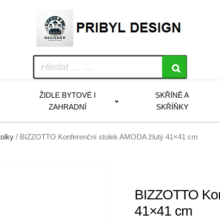
ŽIDLE BYTOVÉ I
SKŘÍNĚ A
ZAHRADNÍ
SKŘÍŇKY
tolky
/ BIZZOTTO Konferenční stolek AMODA žlutý 41×41 cm
BIZZOTTO Konf
41×41 cm