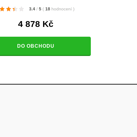
3.4
/
5
(
18
hodnocení
)
4 878
Kč
DO OBCHODU