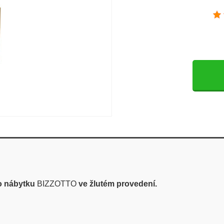
ho nábytku
BIZZOTTO
v
e žlutém
provedení.