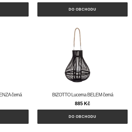
DO OBCHODU
AENZA černá
BIZOTTO Lucerna BELEM černá
885
Kč
DO OBCHODU