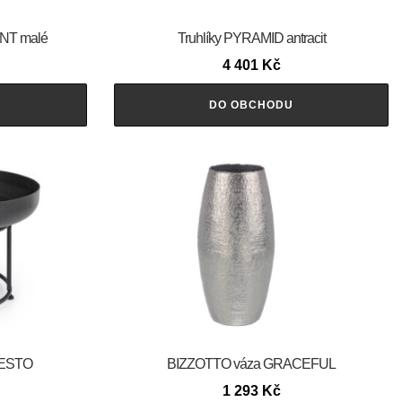
ENT malé
Truhlíky PYRAMID antracit
4 401
Kč
DO OBCHODU
FESTO
BIZZOTTO váza GRACEFUL
1 293
Kč