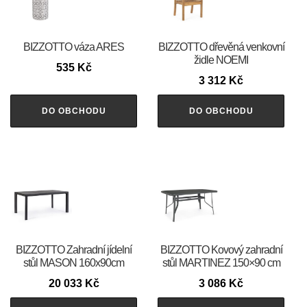
BIZZOTTO váza ARES
BIZZOTTO dřevěná venkovní
židle NOEMI
535
Kč
3 312
Kč
DO OBCHODU
DO OBCHODU
BIZZOTTO Zahradní jídelní
BIZZOTTO Kovový zahradní
stůl MASON 160x90cm
stůl MARTINEZ 150×90 cm
20 033
Kč
3 086
Kč