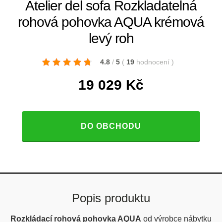
Atelier del sofa Rozkladatelná
rohová pohovka AQUA krémová
levý roh
4.8
/
5
(
19
hodnocení
)
19 029
Kč
DO OBCHODU
Popis produktu
Rozkládací rohová pohovka AQUA
od výrobce nábytku