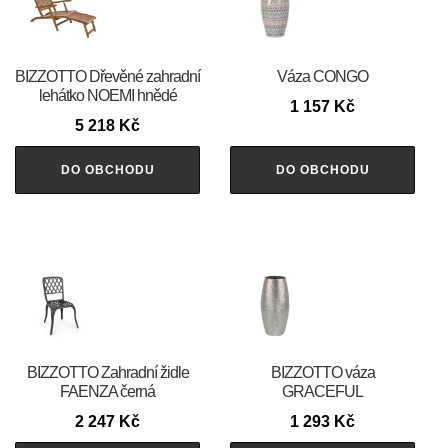
BIZZOTTO Dřevěné zahradní
Váza CONGO
lehátko NOEMI hnědé
1 157
Kč
5 218
Kč
DO OBCHODU
DO OBCHODU
BIZZOTTO Zahradní židle
BIZZOTTO váza
FAENZA černá
GRACEFUL
2 247
Kč
1 293
Kč