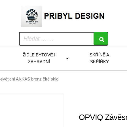
ŽIDLE BYTOVÉ I
SKŘÍNĚ A
ZAHRADNÍ
SKŘÍŇKY
větlení AKKAS bronz čiré sklo
OPVIQ Závěsné