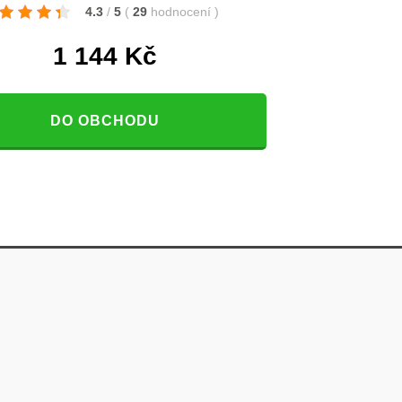
4.3
/
5
(
29
hodnocení
)
1 144
Kč
DO OBCHODU