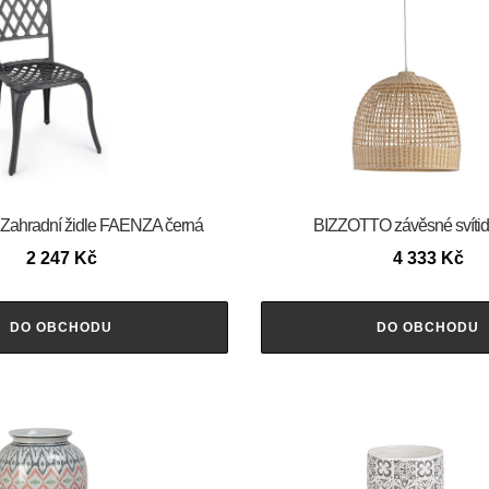
ahradní židle FAENZA černá
BIZZOTTO závěsné svíti
2 247
Kč
4 333
Kč
DO OBCHODU
DO OBCHODU