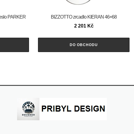
řeslo PARKER
BIZZOTTO zrcadlo KIERAN 46×68
2 201
Kč
DO OBCHODU