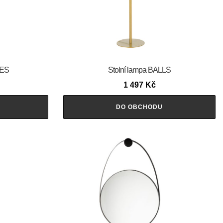
RES
Stolní lampa BALLS
1 497
Kč
DO OBCHODU