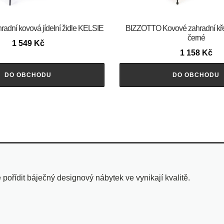
dní kovová jídelní židle KELSIE
BIZZOTTO Kovové zahradní k
černé
1 549
Kč
1 158
Kč
DO OBCHODU
DO OBCHODU
pořídit báječný designový nábytek ve vynikají kvalitě.