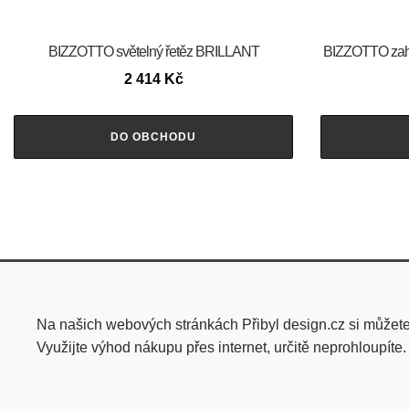
BIZZOTTO světelný řetěz BRILLANT
BIZZOTTO zahra
2 414
Kč
DO OBCHODU
Na našich webových stránkách Přibyl design.cz si můžete 
Využijte výhod nákupu přes internet, určitě neprohloupíte.