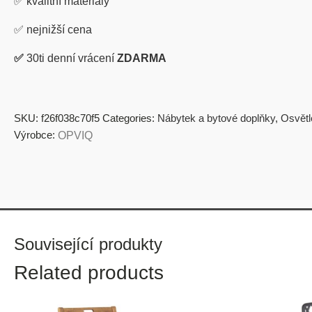
✅
kvalitní materiály
✅
nejnižší cena
✅
30ti denní vrácení
ZDARMA
SKU:
f26f038c70f5
Categories:
Nábytek a bytové doplňky
,
Osvětl
Výrobce:
OPVIQ
Související produkty
Related products