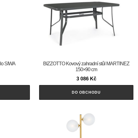
dlo SIWA
BIZZOTTO Kovový zahradní stůl MARTINEZ
150×90 cm
3 086
Kč
DO OBCHODU