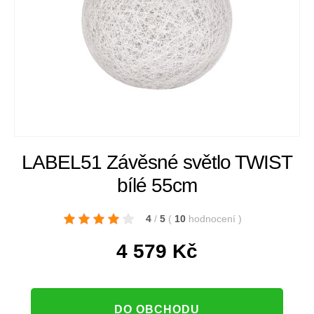
LABEL51 Závěsné světlo TWIST
bílé 55cm
4
/
5
(
10
hodnocení
)
4 579
Kč
DO OBCHODU