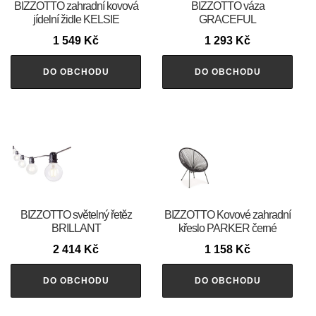
BIZZOTTO zahradní kovová
BIZZOTTO váza
jídelní židle KELSIE
GRACEFUL
1 549
Kč
1 293
Kč
DO OBCHODU
DO OBCHODU
BIZZOTTO světelný řetěz
BIZZOTTO Kovové zahradní
BRILLANT
křeslo PARKER černé
2 414
Kč
1 158
Kč
DO OBCHODU
DO OBCHODU