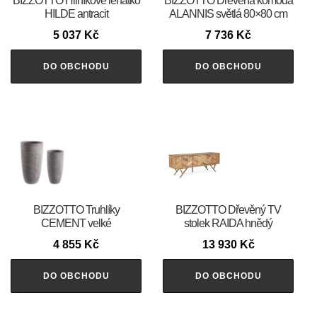
BIZZOTTO Hliníkové lehátko
BIZZOTTO Dřevěná komoda
HILDE antracit
ALANNIS světlá 80×80 cm
5 037
Kč
7 736
Kč
DO OBCHODU
DO OBCHODU
BIZZOTTO Truhlíky
BIZZOTTO Dřevěný TV
CEMENT velké
stolek RAIDA hnědý
4 855
Kč
13 930
Kč
DO OBCHODU
DO OBCHODU