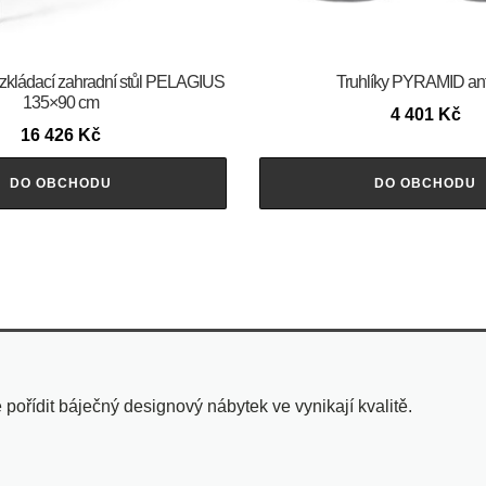
ládací zahradní stůl PELAGIUS
Truhlíky PYRAMID ant
135×90 cm
4 401
Kč
16 426
Kč
DO OBCHODU
DO OBCHODU
pořídit báječný designový nábytek ve vynikají kvalitě.