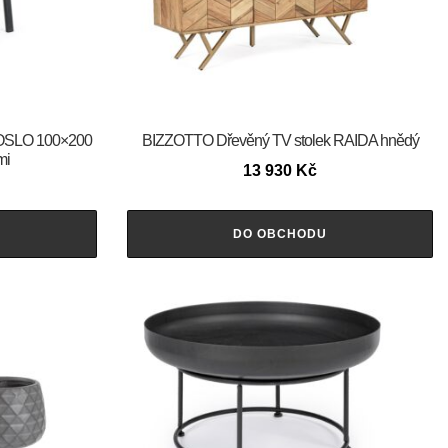
l OSLO 100×200
BIZZOTTO Dřevěný TV stolek RAIDA hnědý
mi
13 930
Kč
DO OBCHODU