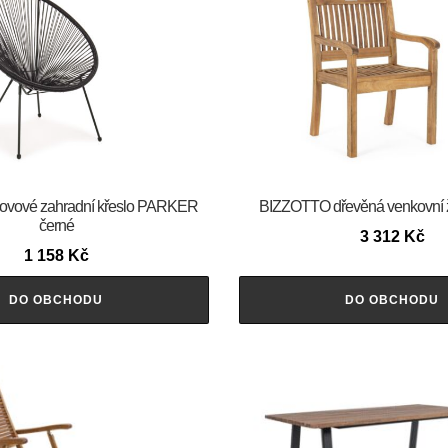
vové zahradní křeslo PARKER
BIZZOTTO dřevěná venkovní 
černé
3 312
Kč
1 158
Kč
DO OBCHODU
DO OBCHODU