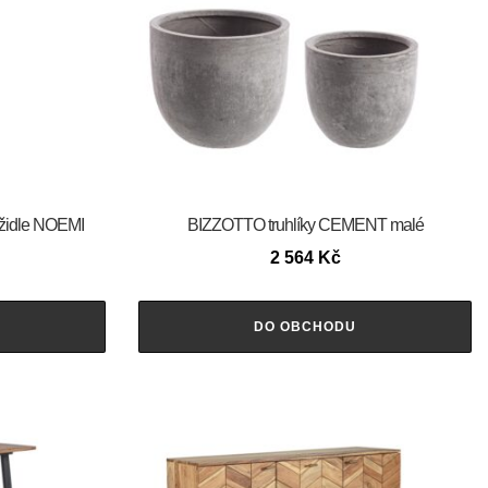
židle NOEMI
BIZZOTTO truhlíky CEMENT malé
2 564
Kč
DO OBCHODU