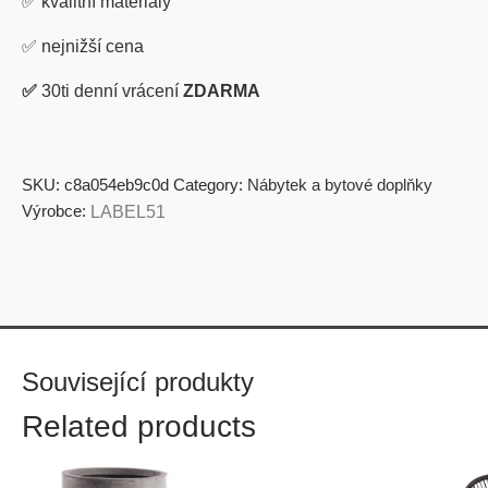
✅
kvalitní materiály
✅
nejnižší cena
✅
30ti denní vrácení
ZDARMA
SKU:
c8a054eb9c0d
Category:
Nábytek a bytové doplňky
Výrobce:
LABEL51
Související produkty
Related products