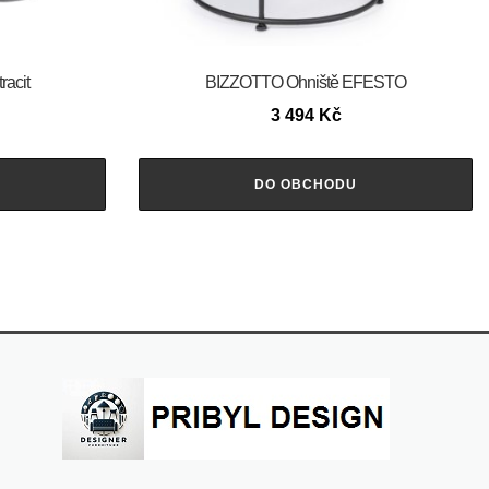
racit
BIZZOTTO Ohniště EFESTO
3 494
Kč
DO OBCHODU