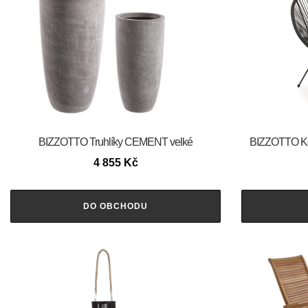
BIZZOTTO Truhlíky CEMENT velké
BIZZOTTO Ko
4 855
Kč
DO OBCHODU