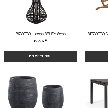
BIZOTTO Lucerna BELEM černá
BIZZOTTO Dř
885
Kč
DO OBCHODU