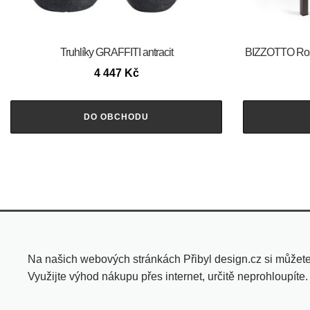
Truhlíky GRAFFITI antracit
BIZZOTTO Rozk
4 447
Kč
DO OBCHODU
Na našich webových stránkách Přibyl design.cz si můžete 
Využijte výhod nákupu přes internet, určitě neprohloupíte.