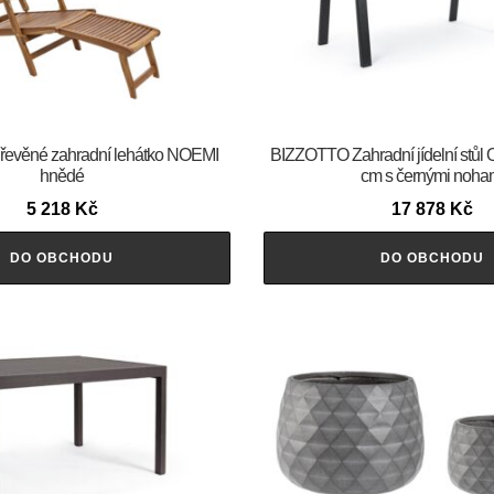
evěné zahradní lehátko NOEMI
BIZZOTTO Zahradní jídelní stů
hnědé
cm s černými noha
5 218
Kč
17 878
Kč
DO OBCHODU
DO OBCHODU