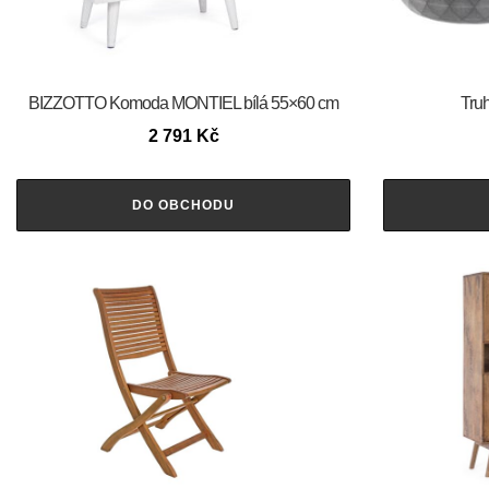
BIZZOTTO Komoda MONTIEL bílá 55×60 cm
Truh
2 791
Kč
DO OBCHODU