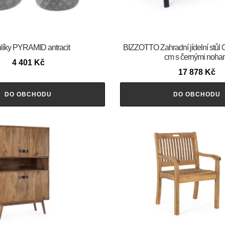
líky PYRAMID antracit
BIZZOTTO Zahradní jídelní stů
cm s černými noha
4 401
Kč
17 878
Kč
DO OBCHODU
DO OBCHODU