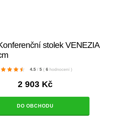
Konferenční stolek VENEZIA
cm
4.5
/
5
(
6
hodnocení
)
2 903
Kč
DO OBCHODU