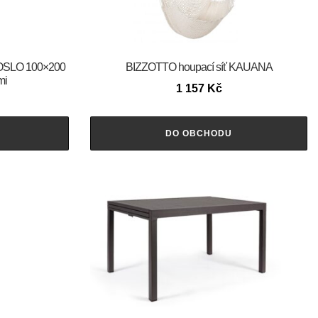
l OSLO 100×200
BIZZOTTO houpací síť KAUANA
mi
1 157
Kč
DO OBCHODU