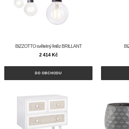
BIZZOTTO světelný řetěz BRILLANT
BI
2 414
Kč
DO OBCHODU