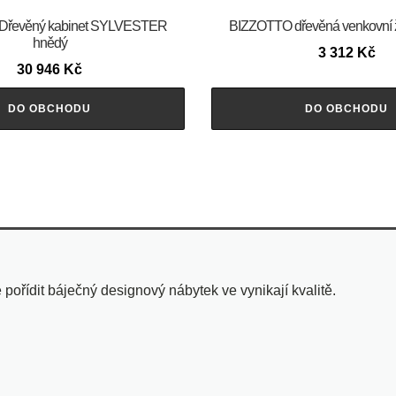
Dřevěný kabinet SYLVESTER
BIZZOTTO dřevěná venkovní 
hnědý
3 312
Kč
30 946
Kč
DO OBCHODU
DO OBCHODU
pořídit báječný designový nábytek ve vynikají kvalitě.