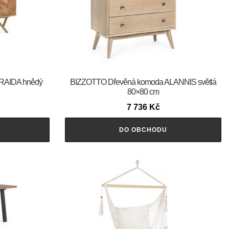
 RAIDA hnědý
BIZZOTTO Dřevěná komoda ALANNIS světlá
80×80 cm
7 736
Kč
DO OBCHODU