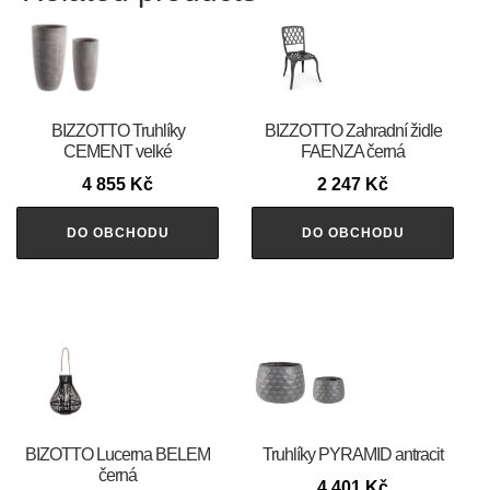
BIZZOTTO Truhlíky
BIZZOTTO Zahradní židle
CEMENT velké
FAENZA černá
4 855
Kč
2 247
Kč
DO OBCHODU
DO OBCHODU
BIZOTTO Lucerna BELEM
Truhlíky PYRAMID antracit
černá
4 401
Kč