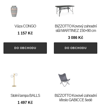
Váza CONGO
BIZZOTTO Kovový zahradní
stůl MARTINEZ 150×90 cm
1 157
Kč
3 086
Kč
DO OBCHODU
DO OBCHODU
Stolní lampa BALLS
BIZZOTTO Kovové zahradní
křeslo GABICCE šedé
1 497
Kč