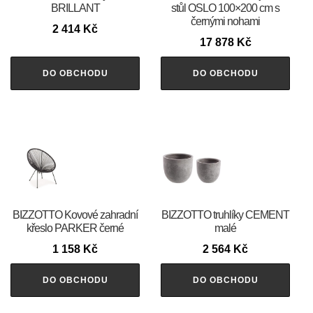
BRILLANT
stůl OSLO 100×200 cm s
černými nohami
2 414
Kč
17 878
Kč
DO OBCHODU
DO OBCHODU
BIZZOTTO Kovové zahradní
BIZZOTTO truhlíky CEMENT
křeslo PARKER černé
malé
1 158
Kč
2 564
Kč
DO OBCHODU
DO OBCHODU