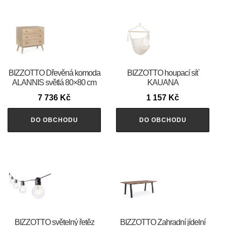
BIZZOTTO Dřevěná komoda
BIZZOTTO houpací síť
ALANNIS světlá 80×80 cm
KAUANA
7 736
Kč
1 157
Kč
DO OBCHODU
DO OBCHODU
BIZZOTTO světelný řetěz
BIZZOTTO Zahradní jídelní