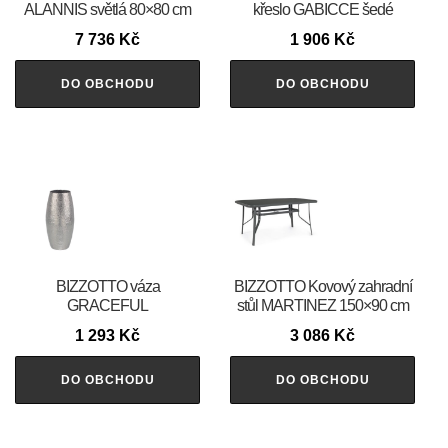
ALANNIS světlá 80×80 cm
křeslo GABICCE šedé
7 736
Kč
1 906
Kč
DO OBCHODU
DO OBCHODU
BIZZOTTO váza
BIZZOTTO Kovový zahradní
GRACEFUL
stůl MARTINEZ 150×90 cm
1 293
Kč
3 086
Kč
DO OBCHODU
DO OBCHODU