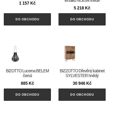
lehátko NOEMI hnědé
1 157
Kč
5 218
Kč
DO OBCHODU
DO OBCHODU
BIZOTTO Lucerna BELEM
BIZZOTTO Dřevěný kabinet
černá
SYLVESTER hnědý
885
Kč
30 946
Kč
DO OBCHODU
DO OBCHODU