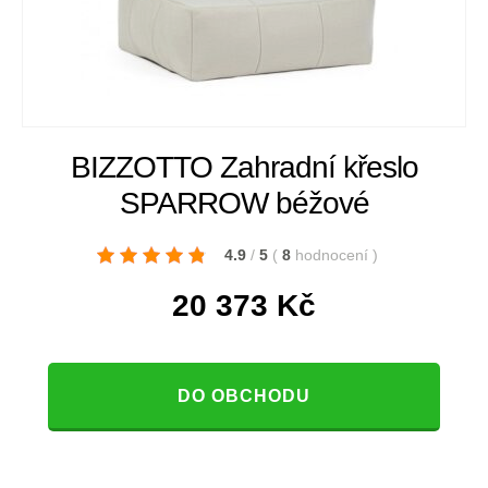
BIZZOTTO Zahradní křeslo
SPARROW béžové
4.9
/
5
(
8
hodnocení
)
20 373
Kč
DO OBCHODU