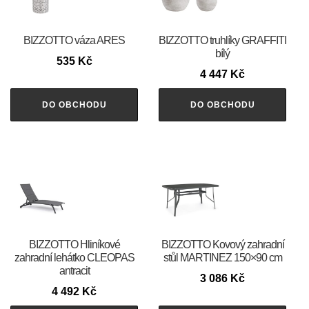
BIZZOTTO váza ARES
BIZZOTTO truhlíky GRAFFITI
bílý
535
Kč
4 447
Kč
DO OBCHODU
DO OBCHODU
BIZZOTTO Hliníkové
BIZZOTTO Kovový zahradní
zahradní lehátko CLEOPAS
stůl MARTINEZ 150×90 cm
antracit
3 086
Kč
4 492
Kč