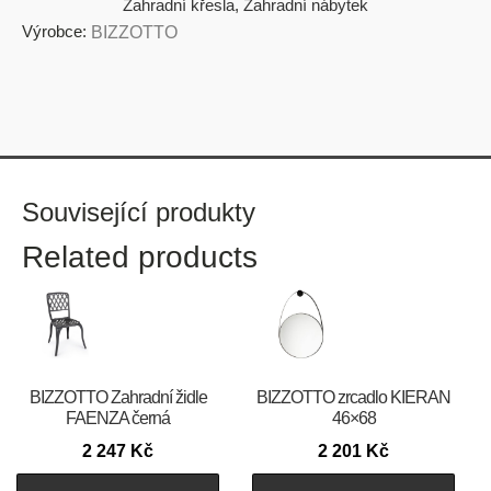
Zahradní křesla
,
Zahradní nábytek
Výrobce:
BIZZOTTO
Související produkty
Related products
BIZZOTTO Zahradní židle
BIZZOTTO zrcadlo KIERAN
FAENZA černá
46×68
2 247
Kč
2 201
Kč