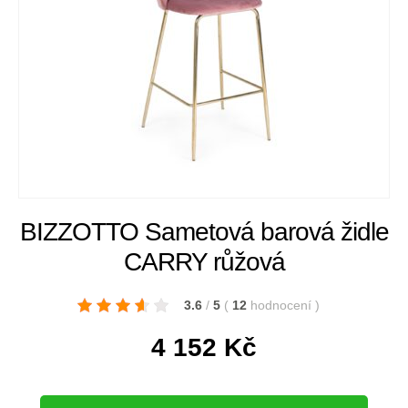
BIZZOTTO Sametová barová židle
CARRY růžová
3.6
/
5
(
12
hodnocení
)
4 152
Kč