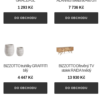
GRACEFUL
ALANNIS světlá 80×80 cm
1 293
Kč
7 736
Kč
DO OBCHODU
DO OBCHODU
BIZZOTTO truhlíky GRAFFITI
BIZZOTTO Dřevěný TV
bílý
stolek RAIDA hnědý
4 447
Kč
13 930
Kč
DO OBCHODU
DO OBCHODU