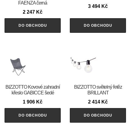
FAENZA černá
3 494
Kč
2 247
Kč
DO OBCHODU
DO OBCHODU
BIZZOTTO Kovové zahradní
BIZZOTTO světelný řetěz
křeslo GABICCE šedé
BRILLANT
1 906
Kč
2 414
Kč
DO OBCHODU
DO OBCHODU