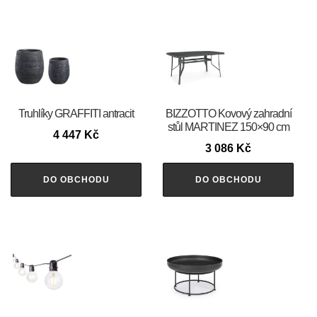
Truhlíky GRAFFITI antracit
BIZZOTTO Kovový zahradní
stůl MARTINEZ 150×90 cm
4 447
Kč
3 086
Kč
DO OBCHODU
DO OBCHODU