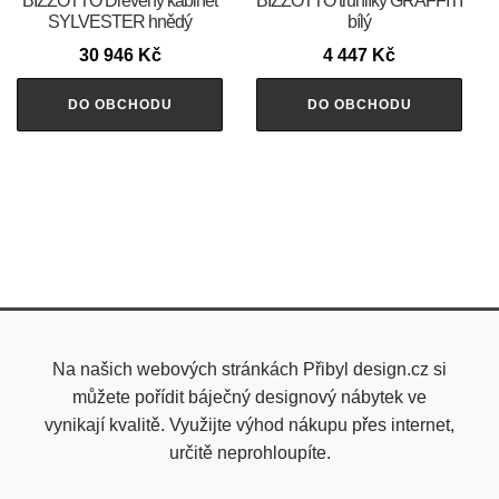
BIZZOTTO Dřevěný kabinet
BIZZOTTO truhlíky GRAFFITI
SYLVESTER hnědý
bílý
30 946
Kč
4 447
Kč
DO OBCHODU
DO OBCHODU
Na našich webových stránkách Přibyl design.cz si
můžete pořídit báječný designový nábytek ve
vynikají kvalitě. Využijte výhod nákupu přes internet,
určitě neprohloupíte.