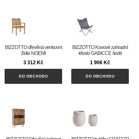
BIZZOTTO dřevěná venkovní
BIZZOTTO Kovové zahradní
židle NOEMI
křeslo GABICCE šedé
3 312
Kč
1 906
Kč
DO OBCHODU
DO OBCHODU