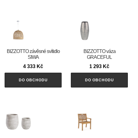
BIZZOTTO závěsné svítidlo
BIZZOTTO váza
SIWA
GRACEFUL
4 333
Kč
1 293
Kč
DO OBCHODU
DO OBCHODU