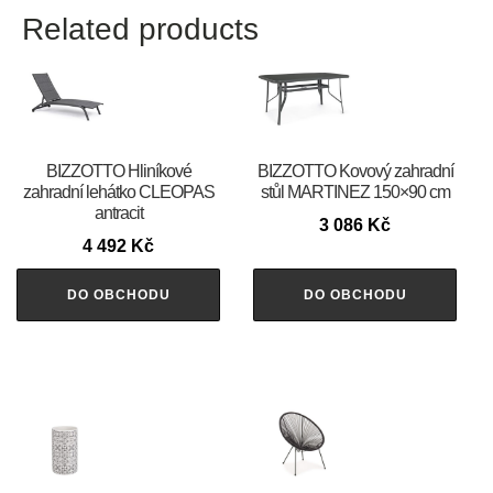
Related products
BIZZOTTO Hliníkové
BIZZOTTO Kovový zahradní
zahradní lehátko CLEOPAS
stůl MARTINEZ 150×90 cm
antracit
3 086
Kč
4 492
Kč
DO OBCHODU
DO OBCHODU