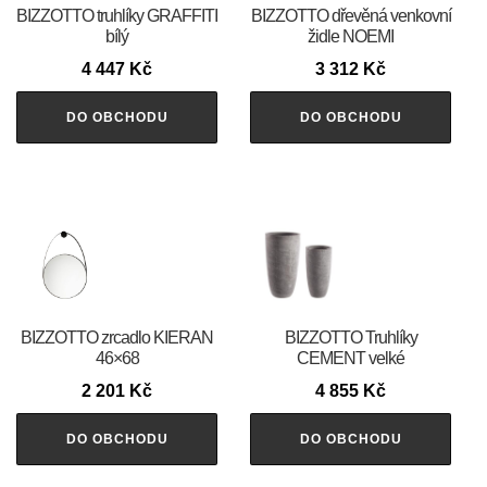
BIZZOTTO truhlíky GRAFFITI
BIZZOTTO dřevěná venkovní
bílý
židle NOEMI
4 447
Kč
3 312
Kč
DO OBCHODU
DO OBCHODU
BIZZOTTO zrcadlo KIERAN
BIZZOTTO Truhlíky
46×68
CEMENT velké
2 201
Kč
4 855
Kč
DO OBCHODU
DO OBCHODU